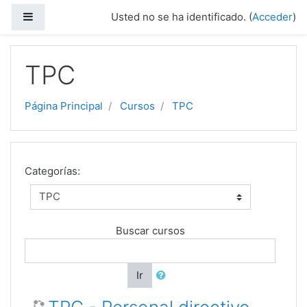
Salta al contenido principal
Panel lateral
Usted no se ha identificado. (
Acceder
)
TPC
Página Principal
Cursos
TPC
Categorías:
Buscar cursos
Ir