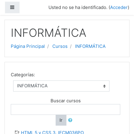
Salta al contenido principal
Panel lateral
Usted no se ha identificado. (
Acceder
)
INFORMÁTICA
Página Principal
Cursos
INFORMÁTICA
Categorías:
Buscar cursos
Ir
HTML 5 y CSS 3. IFCM036PO