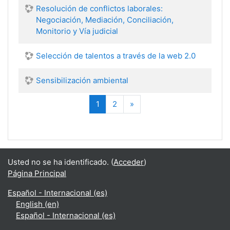
Resolución de conflictos laborales:
Negociación, Mediación, Conciliación,
Monitorio y Vía judicial
Selección de talentos a través de la web 2.0
Sensibilización ambiental
(actual)
Siguiente
1
2
»
Usted no se ha identificado. (
Acceder
)
Página Principal
Español - Internacional ‎(es)‎
English ‎(en)‎
Español - Internacional ‎(es)‎