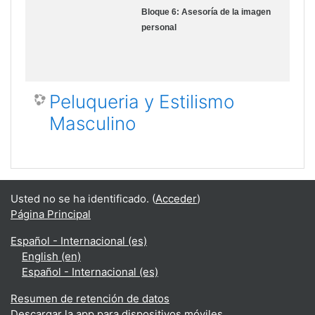
Bloque 6: Asesoría de la imagen
personal
Peluqueria y Estilismo
Masculino
Usted no se ha identificado. (
Acceder
)
Página Principal
Español - Internacional ‎(es)‎
English ‎(en)‎
Español - Internacional ‎(es)‎
Resumen de retención de datos
Descargar la app para dispositivos móviles