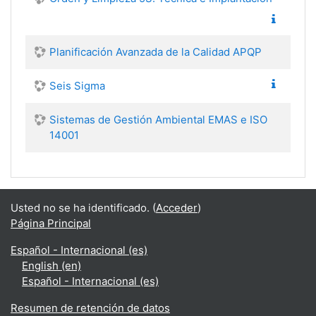
Planificación Avanzada de la Calidad APQP
Seis Sigma
Sistemas de Gestión Ambiental EMAS e ISO
14001
Usted no se ha identificado. (
Acceder
)
Página Principal
Español - Internacional ‎(es)‎
English ‎(en)‎
Español - Internacional ‎(es)‎
Resumen de retención de datos