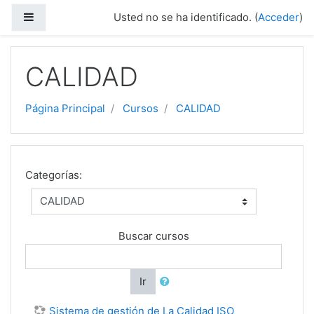
Salta al contenido principal
Panel lateral
Usted no se ha identificado. (
Acceder
)
CALIDAD
Página Principal
Cursos
CALIDAD
Categorías:
Buscar cursos
Ir
Sistema de gestión de La Calidad ISO