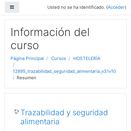
Salta al contenido principal
Panel lateral
Usted no se ha identificado. (
Acceder
)
mentaria_v31v10
Información del
curso
Página Principal
Cursos
HOSTELERÍA
12895_trazabilidad_seguridad_alimentaria_v31v10
Resumen
Trazabilidad y seguridad
alimentaria